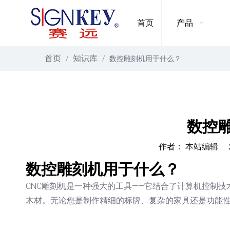
首页
产品
首页
知识库
/
/
数控雕刻机用于什么？
数控
作者： 本站编辑 发
["facebook","twitter","line","wechat","linkedin","pinterest","
数控雕刻机用于什么？
CNC雕刻机是一种强大的工具——它结合了计算机控制
木材。无论您是制作精细的标牌、复杂的家具还是功能