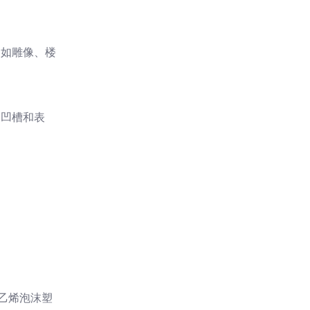
，如雕像、楼
的凹槽和表
苯乙烯泡沫塑