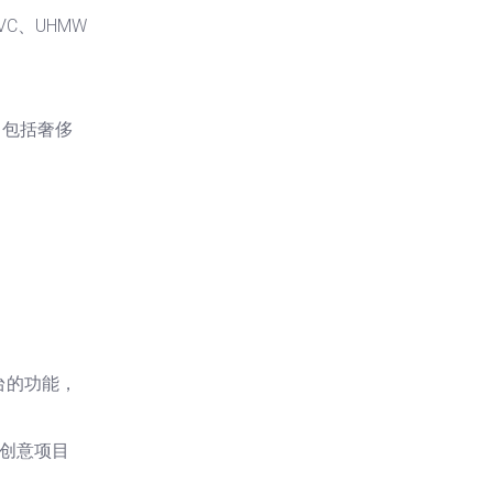
C、UHMW
，包括奢侈
台的功能，
在创意项目